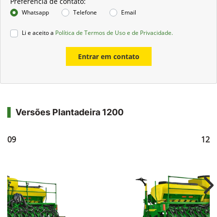
Preferência de contato:
Whatsapp
Telefone
Email
Li e aceito a
Política de Termos de Uso e de Privacidade.
Entrar em contato
Versões Plantadeira 1200
1209
121
Ne