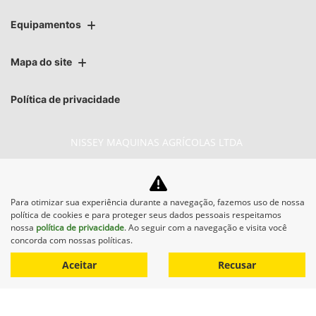
Equipamentos
Mapa do site
Política de privacidade
NISSEY MAQUINAS AGRÍCOLAS LTDA
CNPJ: 07.527.707/0006-04
Para otimizar sua experiência durante a navegação, fazemos uso de nossa
política de cookies e para proteger seus dados pessoais respeitamos
nossa
política de privacidade
. Ao seguir com a navegação e visita você
No trânsito, enxergar o outro salva
concorda com nossas políticas.
vidas.
Aceitar
Recusar
Desenvolvido pela DEALERSPACE ® Direitos Reservados.