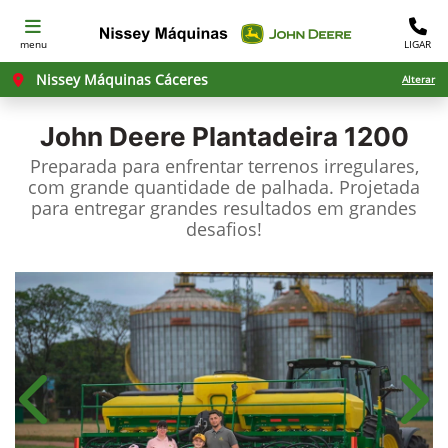
menu
LIGAR
Nissey Máquinas Cáceres
Alterar
John Deere
Plantadeira 1200
Preparada para enfrentar terrenos irregulares,
com grande quantidade de palhada. Projetada
para entregar grandes resultados em grandes
desafios!​
Anterior
Próx