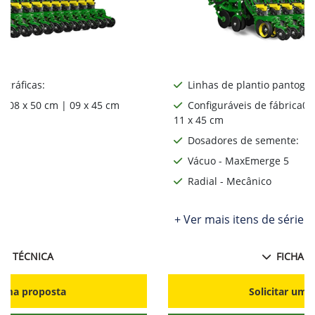
ográficas:
Linhas de plantio pantográ
ca08 x 50 cm | 09 x 45 cm
Configuráveis de fábrica06
11 x 45 cm
:
Dosadores de semente:
Vácuo - MaxEmerge 5
Radial - Mecânico
ie
+ Ver mais itens de série
HA TÉCNICA
FICHA T
r uma proposta
Solicitar uma