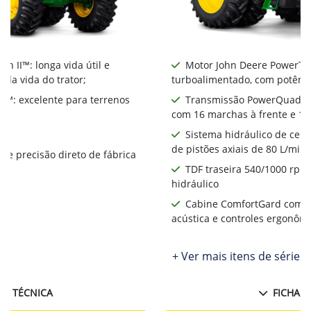
 II™: longa vida útil e
Motor John Deere PowerTech
 da vida do trator;
turboalimentado, com potênci
™: excelente para terrenos
Transmissão PowerQuad Pl
com 16 marchas à frente e 16
Sistema hidráulico de ce
de pistões axiais de 80 L/min
de precisão direto de fábrica
TDF traseira 540/1000 rpm
hidráulico
Cabine ComfortGard com a
acústica e controles ergonôm
+ Ver mais itens de série
HA TÉCNICA
FICHA T