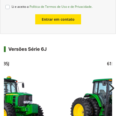
Li e aceito a
Política de Termos de Uso e de Privacidade.
Entrar em contato
Versões Série 6J
6135J
6150
Ne