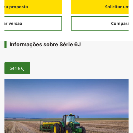
r uma proposta
Solicitar uma
rar versão
Comparar 
Informações sobre Série 6J
Serie 6J