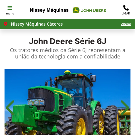
menu
LIGAR
Nissey Máquinas Cáceres
Alterar
John Deere
Série 6J
Os tratores médios da Série 6J representam a
união da tecnologia com a confiabilidade
Anterior
Próx