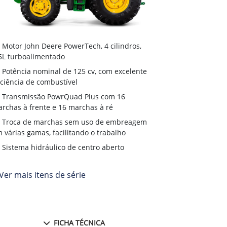
Embreagem 
Motor John Deere PowerTech, 4 cilindros,
e custos reduz
5L turboalimentado
Transmiss
Potência nominal de 125 cv, com excelente
terrenos irreg
iciência de combustível
Chassi inte
Transmissão PowrQuad Plus com 16
rchas à frente e 16 marchas à ré
Opções de 
fábrica
Troca de marchas sem uso de embreagem
 várias gamas, facilitando o trabalho
Sistema hidráulico de centro aberto
Ver mais itens de série
FICHA TÉCNICA