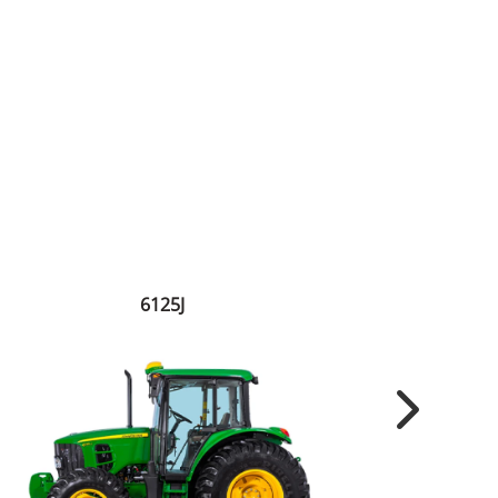
6125J
Next