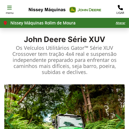
menu
LIGAR
Nissey Máquinas Rolim de Moura
Alterar
John Deere
Série XUV
Os Veículos Utilitários Gator™ Série XUV
Crossover tem tração 4x4 real e suspensão
independente preparado para enfrentar os
caminhos mais difíceis, seja barro, poeira,
subidas e declives.
Anterior
Próx