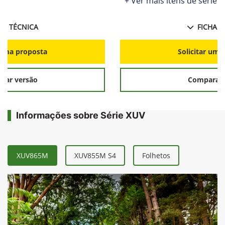
+ Ver mais itens de série
HA TÉCNICA
FICHA T
r uma proposta
Solicitar uma
rar versão
Comparar 
Informações sobre Série XUV
XUV865M
XUV855M S4
Folhetos