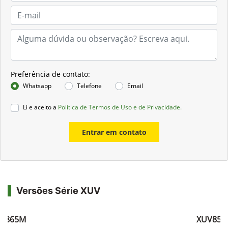
Preferência de contato:
Whatsapp
Telefone
Email
Li e aceito a
Política de Termos de Uso e de Privacidade.
Entrar em contato
Versões Série XUV
V865M
XUV855