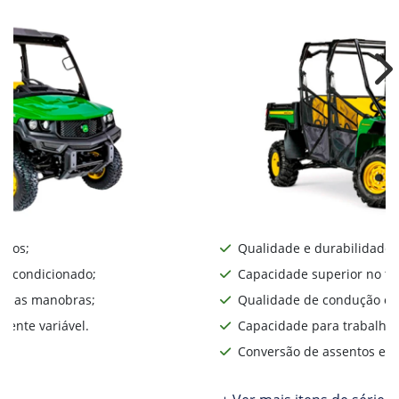
Ne
iros;
Qualidade e durabilidade;
ar condicionado;
Capacidade superior no te
lita as manobras;
Qualidade de condução o d
ente variável.
Capacidade para trabalhos
Conversão de assentos e d