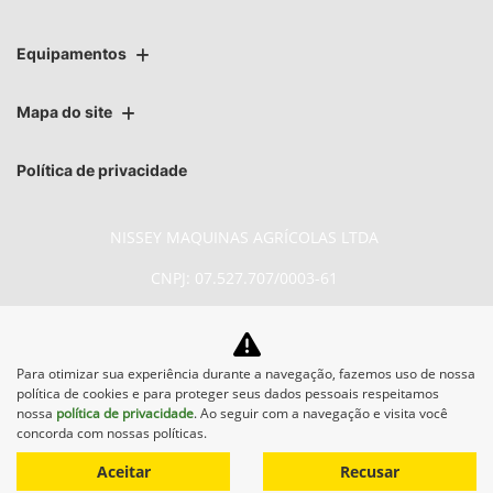
Equipamentos
Mapa do site
Política de privacidade
NISSEY MAQUINAS AGRÍCOLAS LTDA
CNPJ: 07.527.707/0003-61
Para otimizar sua experiência durante a navegação, fazemos uso de nossa
No trânsito, enxergar o outro salva
política de cookies e para proteger seus dados pessoais respeitamos
vidas.
nossa
política de privacidade
. Ao seguir com a navegação e visita você
concorda com nossas políticas.
Aceitar
Recusar
Desenvolvido pela DEALERSPACE ® Direitos Reservados.