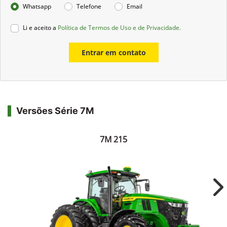
Whatsapp
Telefone
Email
Li e aceito a
Política de Termos de Uso e de Privacidade.
Entrar em contato
Versões Série 7M
7M 215
Ne