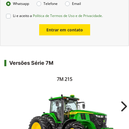
Whatsapp
Telefone
Email
Li e aceito a
Política de Termos de Uso e de Privacidade.
Entrar em contato
Versões Série 7M
7M 215
Ne