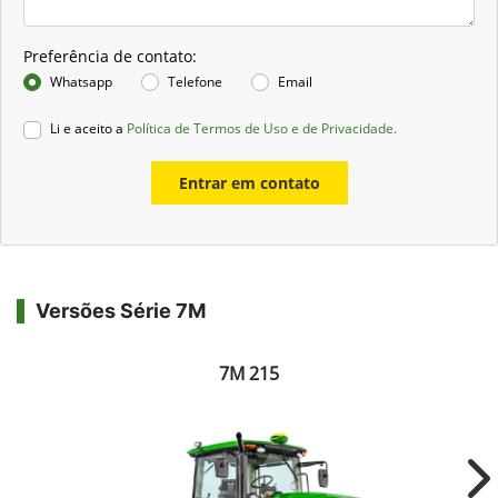
Preferência de contato:
Whatsapp
Telefone
Email
Li e aceito a
Política de Termos de Uso e de Privacidade.
Entrar em contato
Versões Série 7M
7M 215
Ne