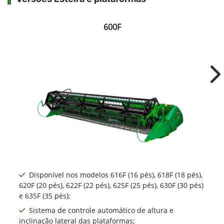
600F
Ne
Disponível nos modelos 616F (16 pés), 618F (18 pés),
620F (20 pés), 622F (22 pés), 625F (25 pés), 630F (30 pés)
e 635F (35 pés);
Sistema de controle automático de altura e
inclinação lateral das plataformas;