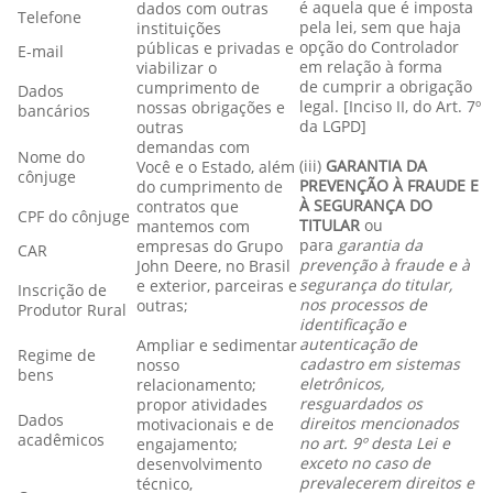
é aquela que é imposta
dados com outras
Telefone
pela lei, sem que haja
instituições
opção do Controlador
públicas e privadas e
E-mail
em relação à forma
viabilizar o
de cumprir a obrigação
cumprimento de
Dados
legal. [Inciso II, do Art. 7º
nossas obrigações e
bancários
da LGPD]
outras
demandas com
Nome do
(iii)
GARANTIA DA
Você e o Estado, além
cônjuge
PREVENÇÃO À FRAUDE E
do cumprimento de
À SEGURANÇA DO
contratos que
CPF do cônjuge
TITULAR
ou
mantemos com
para
garantia da
empresas do Grupo
CAR
prevenção à fraude e à
John Deere, no Brasil
segurança do titular,
e exterior, parceiras e
Inscrição de
nos processos de
outras;
Produtor Rural
identificação e
autenticação de
Ampliar e sedimentar
Regime de
cadastro em sistemas
nosso
bens
eletrônicos,
relacionamento;
resguardados os
propor atividades
Dados
direitos mencionados
motivacionais e de
acadêmicos
no art. 9º desta Lei e
engajamento;
exceto no caso de
desenvolvimento
prevalecerem direitos e
técnico,