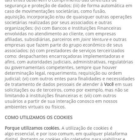
segurança e proteção de dados; (iii) de forma automática em
caso de movimentações societárias, como fusão,
aquisição, incorporação e/ou de quaisquer outras operações
societárias realizadas por seus associados e outras
organizações; (iv) com Bancos e Instituições Financeiras
envolvidas no atendimento ao cliente, com empresas
afiliadas, subsidiárias, parceiros em
Joint Venture
e outras
empresas que fazem parte do grupo econômico de seus
associados; (v) com prestadores de serviços terceirizados
como: despachantes encarroçadoras implementadoras e
afins, com autoridades judiciais, administrativas, regulatórias
ou governamentais competentes, sempre que houver
determinação legal, requerimento, requisição ou ordem
judicial; (vi) com outros entes para finalidades e necessidades
de tratamento de dados pessoais de atender à
Você
em suas
solicitações ou de terceiros, como por exemplo, mas não se
limitando à instituições financeiras e; (vii) com outros
usuários a partir de sua interação conosco em nossos
ambientes virtuais ou físicos.
COMO UTILIZAMOS OS COOKIES
Porque utilizamos cookies.
A utilização de cookies é
algo essencial, e por isso comum, em qualquer plataforma
digital. Portanto os cookies são coletados para viabilizar e