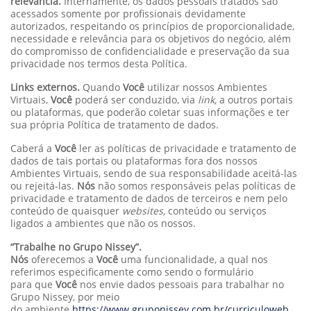
relevância.
Internamente, os dados pessoais tratados são
acessados somente por profissionais devidamente
autorizados, respeitando os princípios de proporcionalidade,
necessidade e relevância para os objetivos do negócio, além
do compromisso de confidencialidade e preservação da sua
privacidade nos termos desta Política.
Links externos.
Quando
Você
utilizar nossos Ambientes
Virtuais,
Você
poderá ser conduzido, via
link,
a outros portais
ou plataformas, que poderão coletar suas informações e ter
sua própria Política de tratamento de dados.
Caberá a
Você
ler as políticas de privacidade e tratamento de
dados de tais portais ou plataformas fora dos nossos
Ambientes Virtuais, sendo de sua responsabilidade aceitá-las
ou rejeitá-las.
Nós
não somos responsáveis pelas políticas de
privacidade e tratamento de dados de terceiros e nem pelo
conteúdo de quaisquer
websites,
conteúdo ou serviços
ligados a ambientes que não os nossos.
“Trabalhe no Grupo Nissey”.
Nós
oferecemos a
Você
uma funcionalidade, a qual nos
referimos especificamente como sendo o formulário
para que
Você
nos envie dados pessoais para trabalhar no
Grupo Nissey, por meio
do ambiente
https://www.gruponissey.com.br/curriculoweb
,