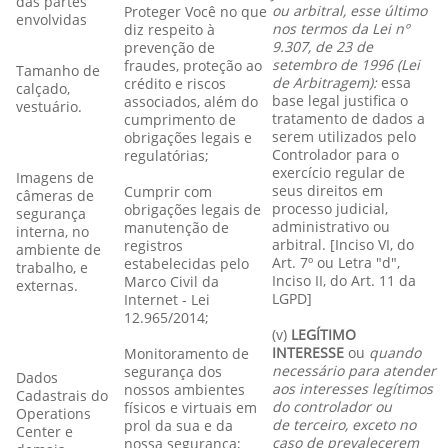
das partes
ou arbitral, esse último
Proteger Você no que
envolvidas
nos termos da Lei nº
diz respeito à
9.307, de 23 de
prevenção de
setembro de 1996 (Lei
fraudes, proteção ao
Tamanho de
de Arbitragem):
essa
crédito e riscos
calçado,
base legal justifica o
associados, além do
vestuário.
tratamento de dados a
cumprimento de
serem utilizados pelo
obrigações legais e
Controlador para o
regulatórias;
exercício regular de
Imagens de
seus direitos em
Cumprir com
câmeras de
processo judicial,
obrigações legais de
segurança
administrativo ou
manutenção de
interna, no
arbitral. [Inciso VI, do
registros
ambiente de
Art. 7º ou Letra "d",
estabelecidas pelo
trabalho, e
Inciso II, do Art. 11 da
Marco Civil da
externas.
LGPD]
Internet - Lei
12.965/2014;
(v)
LEGÍTIMO
INTERESSE
ou
quando
Monitoramento de
necessário para atender
segurança dos
Dados
aos interesses legítimos
nossos ambientes
Cadastrais do
do controlador ou
físicos e virtuais em
Operations
de terceiro, exceto no
prol da sua e da
Center e
caso de prevalecerem
nossa segurança;