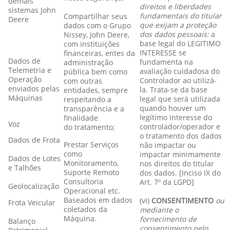
demais
direitos e liberdades
sistemas John
fundamentais do titular
Compartilhar seus
Deere
que exijam a proteção
dados com o Grupo
dos dados pessoais:
a
Nissey, John Deere,
base legal do LEGITIMO
com instituições
INTERESSE se
financeiras, entes da
Dados de
fundamenta na
administração
Telemetria e
avaliação cuidadosa do
pública bem como
Operação
Controlador ao utilizá-
com outras
enviados pelas
la. Trata-se da base
entidades, sempre
Máquinas
legal que será utilizada
respeitando a
quando houver um
transparência e a
legítimo interesse do
finalidade
Voz
controlador/operador e
do tratamento;
o tratamento dos dados
Dados de Frota
Prestar Serviços
não impactar ou
como
impactar minimamente
Dados de Lotes
Monitoramento,
nos direitos do titular
e Talhões
Suporte Remoto
dos dados. [Inciso IX do
Consultoria
Art. 7º da LGPD]
Geolocalização
Operacional etc.
Baseados em dados
(vi)
CONSENTIMENTO
ou
Frota Veicular
coletados da
mediante o
Máquina.
fornecimento de
Balanço
consentimento pelo