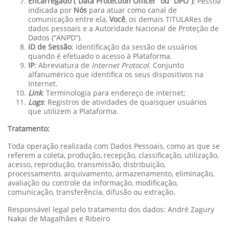
Encarregado (“Data Protection Officer” ou “DPO”)
: Pessoa
indicada por
Nós
para atuar como canal de
comunicação entre ela,
Você
, os demais TITULARes de
dados pessoais e a Autoridade Nacional de Proteção de
Dados (“ANPD”).
ID de Sessão
: Identificação da sessão de usuários
quando é efetuado o acesso à Plataforma.
IP
: Abreviatura de
Internet Protocol
. Conjunto
alfanumérico que identifica os seus dispositivos na
Internet.
Link
: Terminologia para endereço de internet;
Logs
: Registros de atividades de quaisquer usuários
que utilizem a Plataforma.
Tratamento:
Toda operação realizada com Dados Pessoais, como as que se
referem a coleta, produção, recepção, classificação, utilização,
acesso, reprodução, transmissão, distribuição,
processamento, arquivamento, armazenamento, eliminação,
avaliação ou controle da informação, modificação,
comunicação, transferência, difusão ou extração.
Responsável legal pelo tratamento dos dados: André Zagury
Nakai de Magalhães e Ribeiro