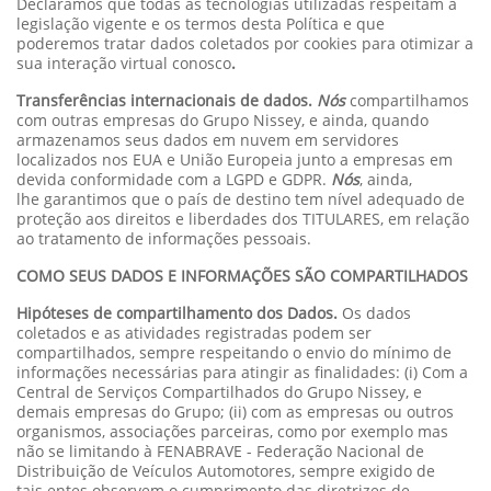
Declaramos que todas as tecnologias utilizadas respeitam a
legislação vigente e os termos desta Política e que
poderemos tratar dados coletados por cookies para otimizar a
sua interação virtual conosco
.
Transferências internacionais de dados.
Nós
compartilhamos
com outras empresas do Grupo Nissey, e ainda, quando
armazenamos seus dados em nuvem em servidores
localizados nos EUA e União Europeia junto a empresas em
devida conformidade com a LGPD e GDPR.
Nós
, ainda,
lhe garantimos que o país de destino tem nível adequado de
proteção aos direitos e liberdades dos TITULARES, em relação
ao tratamento de informações pessoais.
COMO SEUS DADOS E INFORMAÇÕES SÃO COMPARTILHADOS
Hipóteses de compartilhamento dos Dados.
Os dados
coletados e as atividades registradas podem ser
compartilhados, sempre respeitando o envio do mínimo de
informações necessárias para atingir as finalidades: (i) Com a
Central de Serviços Compartilhados do Grupo Nissey, e
demais empresas do Grupo; (ii) com as empresas ou outros
organismos, associações parceiras, como por exemplo mas
não se limitando à FENABRAVE - Federação Nacional de
Distribuição de Veículos Automotores, sempre exigido de
tais entes observem o cumprimento das diretrizes de