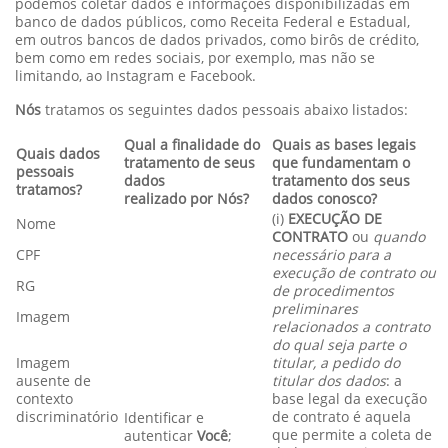
podemos coletar dados e informações disponibilizadas em
banco de dados públicos, como Receita Federal e Estadual,
em outros bancos de dados privados, como birôs de crédito,
bem como em redes sociais, por exemplo, mas não se
limitando, ao Instagram e Facebook.
Nós
tratamos os seguintes dados pessoais abaixo listados:
Qual a finalidade do
Quais as bases legais
Quais dados
tratamento de seus
que fundamentam o
pessoais
dados
tratamento dos seus
tratamos?
realizado por Nós?
dados conosco?
(i)
EXECUÇÃO DE
Nome
CONTRATO
ou
quando
CPF
necessário para a
execução de contrato ou
RG
de procedimentos
preliminares
Imagem
relacionados a contrato
do qual seja parte o
Imagem
titular, a pedido do
ausente de
titular dos dados
: a
contexto
base legal da execução
discriminatório
de contrato é aquela
Identificar e
que permite a coleta de
autenticar
Você
;