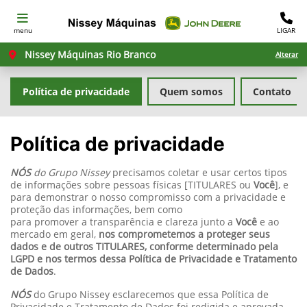
menu
LIGAR
Nissey Máquinas Rio Branco
Alterar
Política de privacidade
Quem somos
Contato
Política de privacidade
NÓS
do Grupo Nissey
precisamos coletar e usar certos tipos
de informações sobre pessoas físicas [TITULARES ou
Você
], e
para demonstrar o nosso compromisso com a privacidade e
proteção das informações, bem como
para promover a transparência e clareza junto a
Você
e ao
mercado em geral,
nos comprometemos a proteger seus
dados e de outros TITULARES, conforme determinado pela
LGPD e nos termos dessa Política de Privacidade e Tratamento
de Dados
.
NÓS
do Grupo Nissey esclarecemos que essa Política de
Privacidade e Tratamento de Dados foi redigida e aprovada