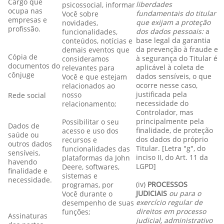
Cargo que
liberdades
psicossocial, informar
ocupa nas
fundamentais do titular
Você sobre
empresas e
que exijam a proteção
novidades,
profissão.
dos dados pessoais:
a
funcionalidades,
base legal da garantia
conteúdos, notícias e
da prevenção à fraude e
demais eventos que
Cópia de
à segurança do Titular é
consideramos
documentos do
aplicável à coleta de
relevantes para
cônjuge
dados sensíveis, o que
Você e que estejam
ocorre nesse caso,
relacionados ao
justificada pela
nosso
Rede social
necessidade do
relacionamento;
Controlador, mas
principalmente pela
Possibilitar o seu
Dados de
finalidade, de proteção
acesso e uso dos
saúde ou
dos dados do próprio
recursos e
outros dados
Titular. [Letra "g", do
funcionalidades das
sensíveis,
inciso II, do Art. 11 da
plataformas da John
havendo
LGPD]
Deere, softwares,
finalidade e
sistemas e
necessidade.
(iv)
PROCESSOS
programas, por
JUDICIAIS
ou para o
Você durante o
exercício regular de
desempenho de suas
direitos em processo
funções;
Assinaturas
judicial, administrativo