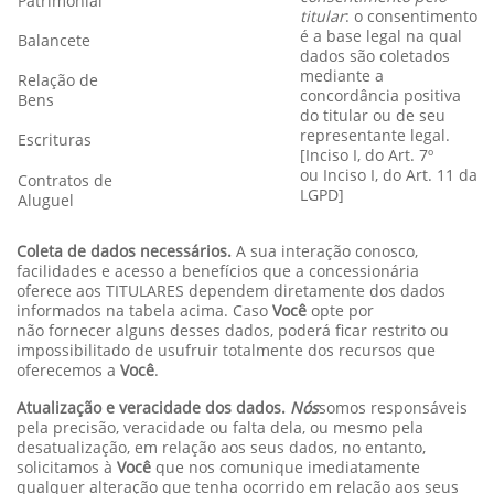
Patrimonial
titular
: o consentimento
é a base legal na qual
Balancete
dados são coletados
mediante a
Relação de
concordância positiva
Bens
do titular ou de seu
representante legal.
Escrituras
[Inciso I, do Art. 7º
ou Inciso I, do Art. 11 da
Contratos de
LGPD]
Aluguel
Coleta de dados necessários.
A sua interação conosco,
facilidades e acesso a benefícios que a concessionária
oferece aos TITULARES dependem diretamente dos dados
informados na tabela acima. Caso
Você
opte por
não fornecer alguns desses dados, poderá ficar restrito ou
impossibilitado de usufruir totalmente dos recursos que
oferecemos a
Você
.
Atualização e veracidade dos dados.
Nós
somos responsáveis
pela precisão, veracidade ou falta dela, ou mesmo pela
desatualização, em relação aos seus dados, no entanto,
solicitamos à
Você
que nos comunique imediatamente
qualquer alteração que tenha ocorrido em relação aos seus