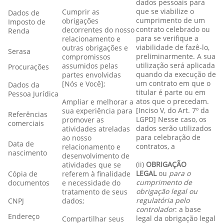
dados pessoais para
que se viabilize o
Cumprir as
Dados de
cumprimento de um
obrigações
Imposto de
contrato celebrado ou
decorrentes do nosso
Renda
para se verifique a
relacionamento e
viabilidade de fazê-lo,
outras obrigações e
Serasa
preliminarmente. A sua
compromissos
utilização será aplicada
assumidos pelas
Procurações
quando da execução de
partes envolvidas
um contrato em que o
[Nós e Você];
Dados da
titular é parte ou em
Pessoa Jurídica
atos que o precedam.
Ampliar e melhorar a
[Inciso V, do Art. 7º da
sua experiência para
Referências
LGPD] Nesse caso, os
promover as
comerciais
dados serão utilizados
atividades atreladas
para celebração de
ao nosso
Data de
contratos, a
relacionamento e
nascimento
desenvolvimento de
(ii)
OBRIGAÇÃO
atividades que se
LEGAL
ou
para o
Cópia de
referem à finalidade
cumprimento de
documentos
e necessidade do
obrigação legal ou
tratamento de seus
regulatória pelo
CNPJ
dados;
controlador
: a base
Endereço
legal da obrigação legal
Compartilhar seus