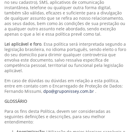
no seu cadastro), SMS, aplicativos de comunicação
instantânea, telefone ou qualquer outra forma digital,
também são válidas, eficazes e suficiente para a divulgação
de qualquer assunto que se refira ao nosso relacionamento,
aos seus dados, bem como às condições de sua prestação ou
a qualquer outro assunto nele abordado, sendo exceção
apenas o que a lei e essa política prevê como tal.
Lei aplicável e foro
. Essa política será interpretada segundo a
legislação brasileira, no idioma português, sendo eleito o foro
do seu domicílio para dirimir qualquer controvérsia que
envolva este documento, salvo ressalva específica de
competência pessoal, territorial ou funcional pela legislação
aplicável.
Em caso de dúvidas ou dúvidas em relação a esta política,
entre em contato com o Encarregado de Proteção de Dados:
Fernando Missumi,
dpo@gruponissey.com.br
.
GLOSSÁRIO
Para os fins desta Política, devem ser consideradas as
seguintes definições e descrições, para seu melhor
entendimento:
Anonimização:
Utilização de meios técnicos razoáveis e