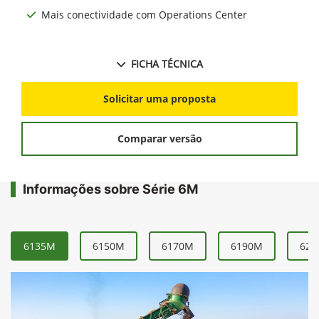
Mais conectividade com Operations Center
FICHA TÉCNICA
Solicitar uma proposta
Comparar versão
Informações sobre Série 6M
6135M
6150M
6170M
6190M
621