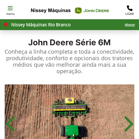
menu
LIGAR
Nissey Máquinas Rio Branco
Alterar
John Deere
Série 6M
Conheça a linha completa e toda a conectividade,
produtividade, conforto e opcionais dos tratores
médios que vão melhorar ainda mais a sua
operação.
Anterior
Próx