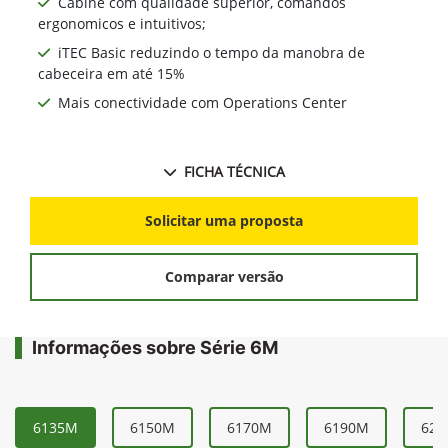
Cabine com qualidade superior, comandos
ergonomicos e intuitivos;
iTEC Basic reduzindo o tempo da manobra de
cabeceira em até 15%
Mais conectividade com Operations Center
FICHA TÉCNICA
Solicitar uma proposta
Comparar versão
Informações sobre Série 6M
6135M
6150M
6170M
6190M
621