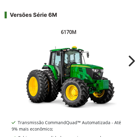
Versões Série 6M
6170M
Ne
Transmissão CommandQuad™ Automatizada - Até
9% mais econômico;