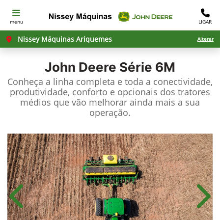
menu
LIGAR
Nissey Máquinas Ariquemes
Alterar
John Deere
Série 6M
Conheça a linha completa e toda a conectividade,
produtividade, conforto e opcionais dos tratores
médios que vão melhorar ainda mais a sua
operação.
Anterior
Próx