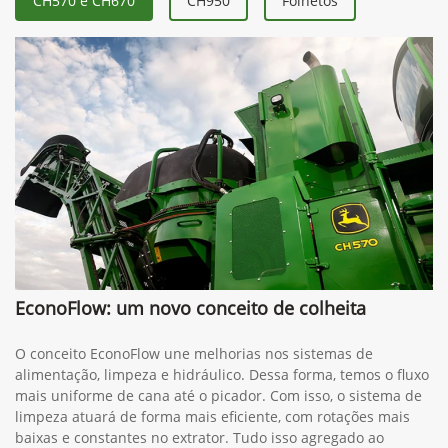
CH570 e CH670
CH950
Folhetos
EconoFlow: um novo conceito de colheita
O conceito EconoFlow une melhorias nos sistemas de
alimentação, limpeza e hidráulico. Dessa forma, temos o fluxo
mais uniforme de cana até o picador. Com isso, o sistema de
limpeza atuará de forma mais eficiente, com rotações mais
baixas e constantes no extrator. Tudo isso agregado ao