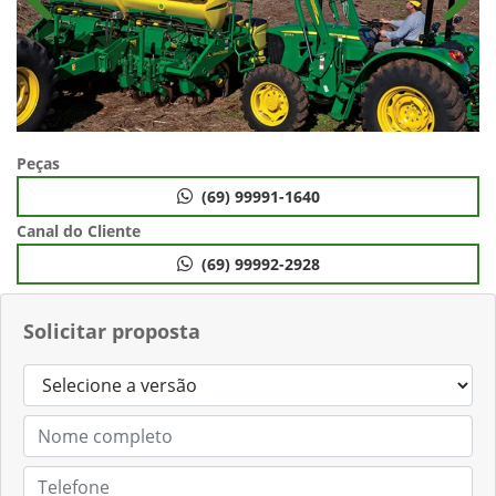
Anterior
Próx
Peças
(69) 99991-1640
Canal do Cliente
(69) 99992-2928
Solicitar proposta