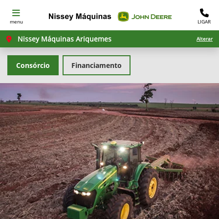
menu
LIGAR
Nissey Máquinas Ariquemes
Alterar
Consórcio
Financiamento