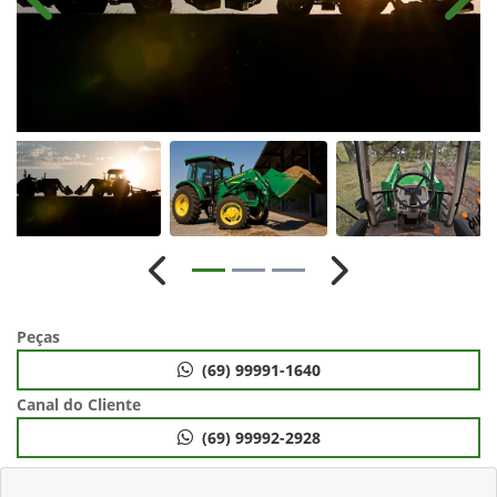
Anterior
Próx
Anterior
Próximo
Peças
(69) 99991-1640
Canal do Cliente
(69) 99992-2928