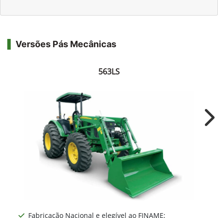
Versões Pás Mecânicas
563LS
Ne
Fabricação Nacional e elegível ao FINAME;