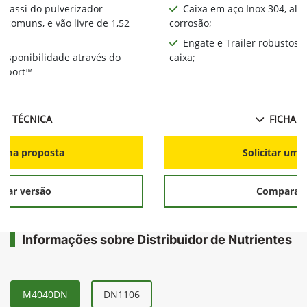
chassi do pulverizador
Caixa em aço Inox 304, alt
comuns, e vão livre de 1,52
corrosão;
Engate e Trailer robustos 
disponibilidade através do
caixa;
upport™
HA TÉCNICA
FICHA T
r uma proposta
Solicitar uma
rar versão
Comparar 
Informações sobre Distribuidor de Nutrientes
M4040DN
DN1106