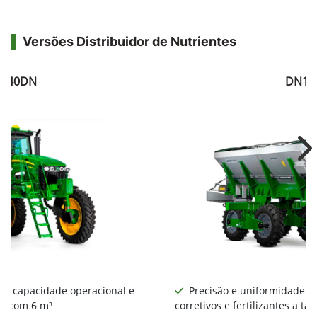
Versões Distribuidor de Nutrientes
040DN
DN10
Ne
or capacidade operacional e
Precisão e uniformidade na
0 com 6 m³
corretivos e fertilizantes a tax