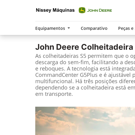
Equipamentos
Comparativo
Peças e
John Deere
Colheitadeira
As colheitadeiras S5 permitem que o o
descarga do sem-fim, facilitando a des
e reboques. A tecnologia está integrad
CommandCenter G5Plus e é ajustável p
multifuncional. Há três posições difere
dependendo se a colheitadeira está e
em transporte.