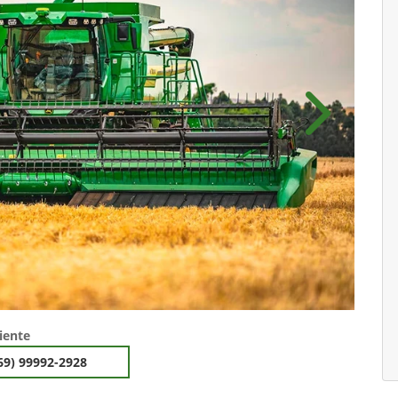
Próximo
iente
69) 99992-2928