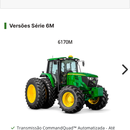
Versões Série 6M
6170M
Ne
Transmissão CommandQuad™ Automatizada - Até