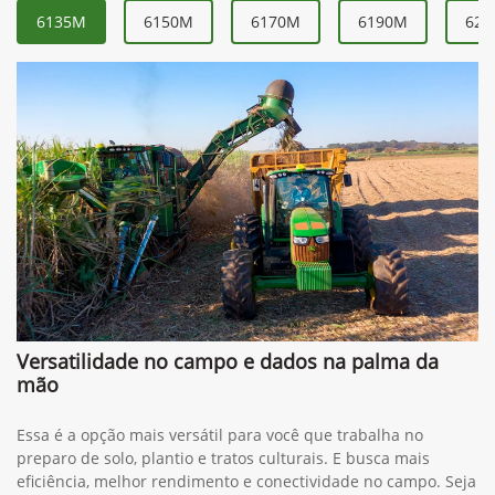
6135M
6150M
6170M
6190M
621
Versatilidade no campo e dados na palma da
mão
Essa é a opção mais versátil para você que trabalha no
preparo de solo, plantio e tratos culturais. E busca mais
eficiência, melhor rendimento e conectividade no campo. Seja