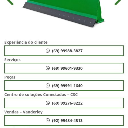
Anterior
Próx
Experiência do cliente
(69) 99988-3827
Serviços
(69) 99601-9330
Peças
(69) 99991-1640
Centro de soluções Conectadas – CSC
(69) 99276-8222
Vendas – Vanderley
(92) 99484-4513