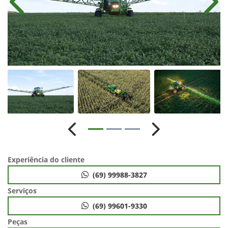
Anterior
Próx
Anterior
Próximo
Experiência do cliente
(69) 99988-3827
Serviços
(69) 99601-9330
Peças