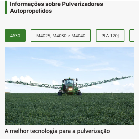
Informações sobre Pulverizadores
Autopropelidos
4630
M4025, M4030 e M4040
PLA 120J
P
A melhor tecnologia para a pulverização