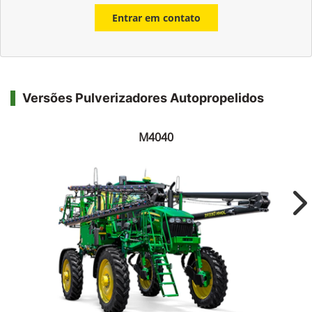
Entrar em contato
Versões Pulverizadores Autopropelidos
M4040
Ne