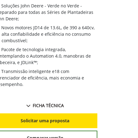
Soluções J
Soluções John Deere - Verde no Verde -
Preparado par
eparado para todas as Séries de Plantadeiras
John Deere;
hn Deere;
Novos moto
Novos motores JD14 de 13.6L, de 390 a 640cv,
de alta confi
 alta confiabilidade e eficiência no consumo
de combustíve
 combustível;
Pacote de 
Pacote de tecnologia integrada,
contemplando
ntemplando o Automation 4.0, manobras de
cabeceira, e J
beceira, e JDLink™;
Transmissã
Transmissão inteligente e18 com
gerenciador d
renciador de eficiência, mais economia e
desempenho.
esempenho.
FICHA TÉCNICA
S
Solicitar uma proposta
Comparar versão