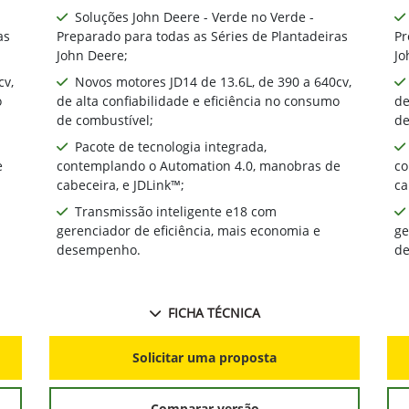
Soluções John Deere - Verde no Verde -
as
Preparado para todas as Séries de Plantadeiras
Pr
John Deere;
Jo
cv,
Novos motores JD14 de 13.6L, de 390 a 640cv,
o
de alta confiabilidade e eficiência no consumo
de
de combustível;
de
Pacote de tecnologia integrada,
e
contemplando o Automation 4.0, manobras de
co
cabeceira, e JDLink™;
ca
Transmissão inteligente e18 com
gerenciador de eficiência, mais economia e
ge
desempenho.
d
FICHA TÉCNICA
Solicitar uma proposta
Comparar versão