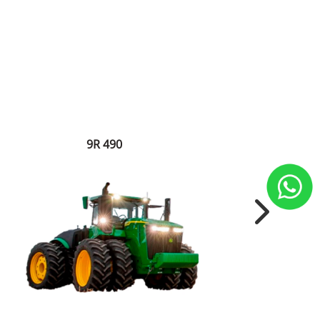
9R 490
Next