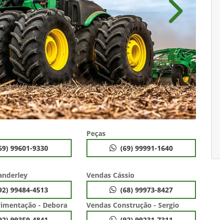
Próximo
Peças
69) 99601-9330
(69) 99991-1640
anderley
Vendas Cássio
92) 99484-4513
(68) 99973-8427
imentação - Debora
Vendas Construção - Sergio
92) 99359-4841
(92) 99231-7311