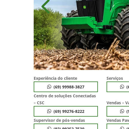
Anterior
Experiência do cliente
Serviços
(69) 99988-3827
(
Centro de soluções Conectadas
– CSC
Vendas – V
(69) 99276-8222
(
Supervisor de pós-vendas
Vendas Pav
(92) 99252-7530
(