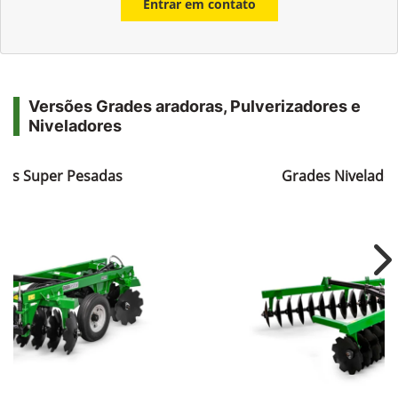
Entrar em contato
Versões Grades aradoras, Pulverizadores e
Niveladores
ras Super Pesadas
Grades Nivelador
Ne