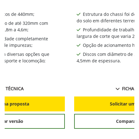
iscos de 440mm​;
Estrutura do chassi foi de
do solo em diferentes terreno
alho de até 320mm com
a 3,8m a 4,6m;
Profundidade de trabalho
largura de corte que varia 2,
bilidade completamente
a de impurezas;
Opção de acionamento hid
com diversas opções que
Discos com diâmetro de 2
ansporte e locomoção;
4,5mm de espessura.
HA TÉCNICA
FICHA T
r uma proposta
Solicitar uma
rar versão
Comparar 