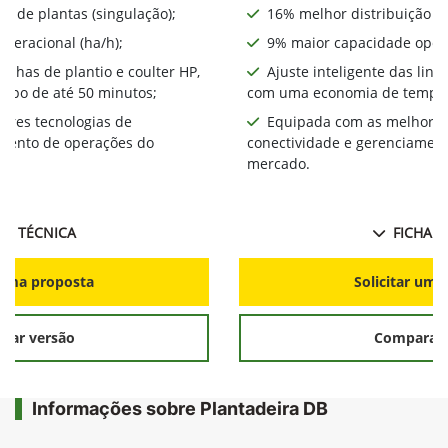
o de plantas (singulação);
16% melhor distribuição de
peracional (ha/h);
9% maior capacidade opera
linhas de plantio e coulter HP,
Ajuste inteligente das linh
mpo de até 50 minutos;
com uma economia de tempo 
ores tecnologias de
Equipada com as melhores
amento de operações do
conectividade e gerenciamen
mercado.
HA TÉCNICA
FICHA T
r uma proposta
Solicitar uma
rar versão
Comparar 
Informações sobre Plantadeira DB