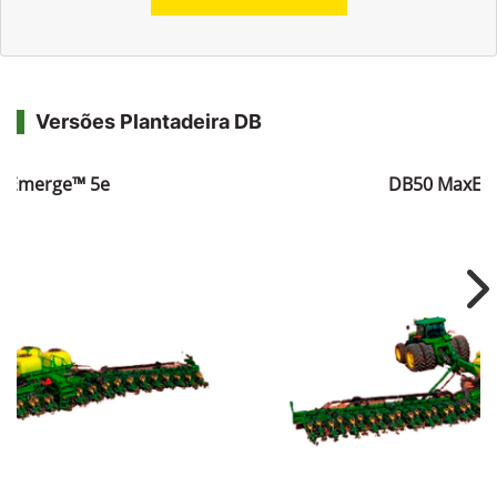
Versões Plantadeira DB
xEmerge™ 5e
DB50 MaxEm
Ne