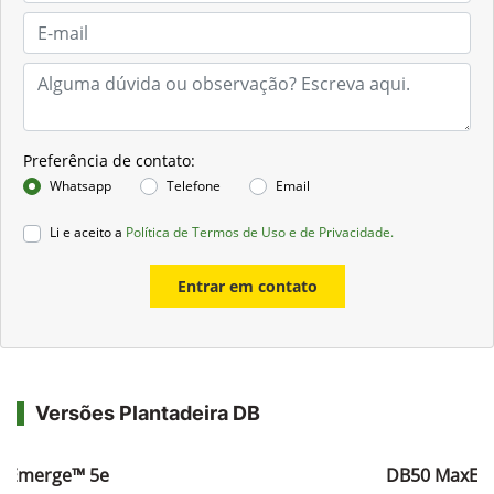
Preferência de contato:
Whatsapp
Telefone
Email
Li e aceito a
Política de Termos de Uso e de Privacidade.
Entrar em contato
Versões Plantadeira DB
xEmerge™ 5e
DB50 MaxEm