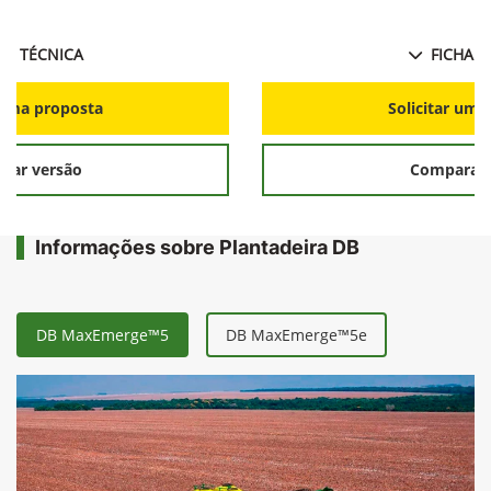
HA TÉCNICA
FICHA T
r uma proposta
Solicitar uma
rar versão
Comparar 
Informações sobre Plantadeira DB
DB MaxEmerge™5
DB MaxEmerge™5e