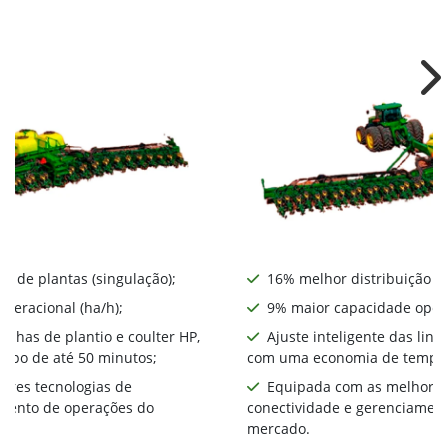
Ne
o de plantas (singulação);
16% melhor distribuição de
peracional (ha/h);
9% maior capacidade opera
linhas de plantio e coulter HP,
Ajuste inteligente das linh
mpo de até 50 minutos;
com uma economia de tempo 
ores tecnologias de
Equipada com as melhores
amento de operações do
conectividade e gerenciamen
mercado.