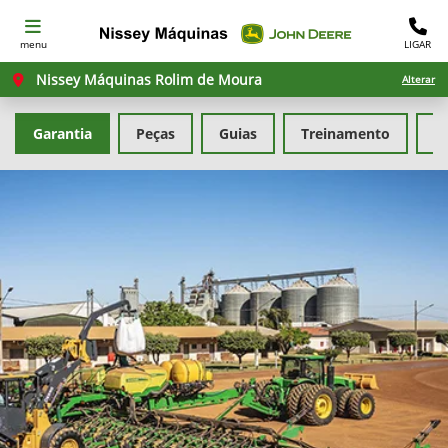
menu
LIGAR
Nissey Máquinas Rolim de Moura
Alterar
Garantia
Peças
Guias
Treinamento
M