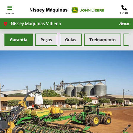
menu
LIGAR
Nissey Máquinas Vilhena
Alterar
Garantia
Peças
Guias
Treinamento
M