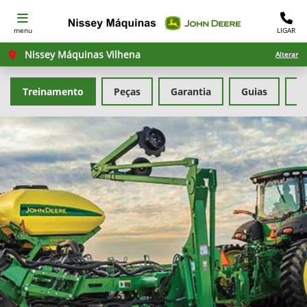
menu
LIGAR
Nissey Máquinas Vilhena
Alterar
Treinamento
Peças
Garantia
Guias
M