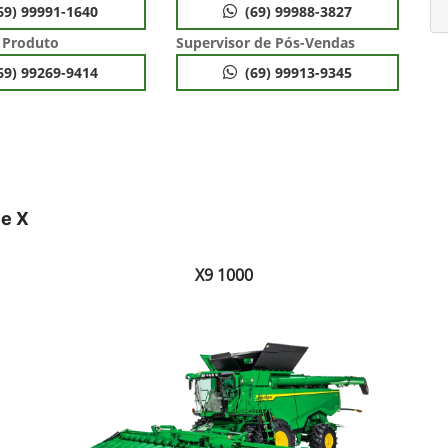
69) 99991-1640
(69) 99988-3827
 Produto
Supervisor de Pós-Vendas
69) 99269-9414
(69) 99913-9345
ie X
X9 1000