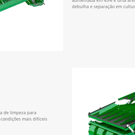
aumentada em 45% e uma área
debulha e separação em cultu
a de limpeza para
condições mais difíceis