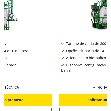
0 L;
Tanque de calda de 800 L;
, 14 e 16 metros;
Opções de barra de 14, 16,
iplo;
Acionamento hidráulico da
calibrado.
Disponível configuração l
barra;
HA TÉCNICA
FICHA T
r uma proposta
Solicitar uma