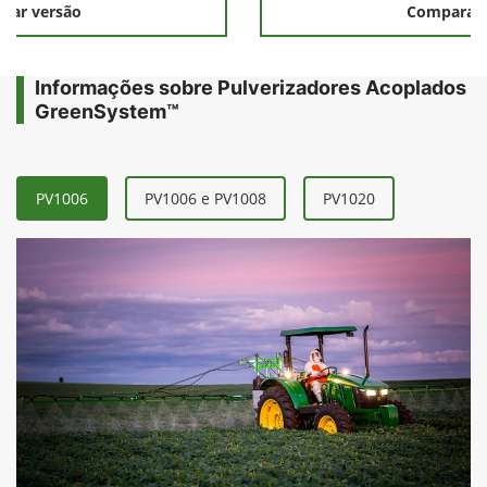
rar versão
Comparar 
Informações sobre Pulverizadores Acoplados
GreenSystem™
PV1006
PV1006 e PV1008
PV1020