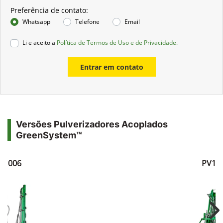
Preferência de contato:
Whatsapp
Telefone
Email
Li e aceito a
Política de Termos de Uso e de Privacidade.
Entrar em contato
Versões Pulverizadores Acoplados
GreenSystem™
V1006
PV10
Ne