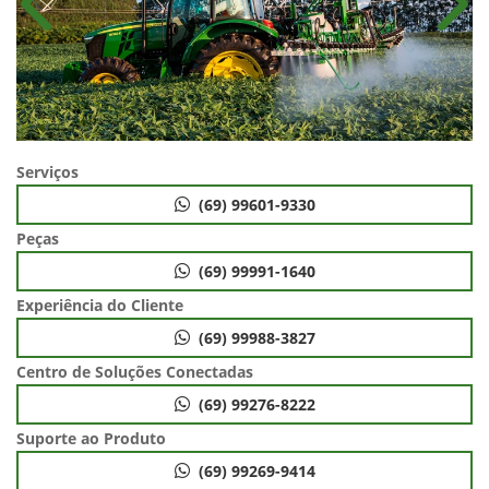
Anterior
Próx
Serviços
(69) 99601-9330
Peças
(69) 99991-1640
Experiência do Cliente
(69) 99988-3827
Centro de Soluções Conectadas
(69) 99276-8222
Suporte ao Produto
(69) 99269-9414