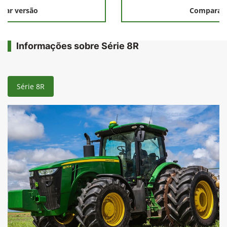
rar versão
Comparar 
Informações sobre Série 8R
Série 8R