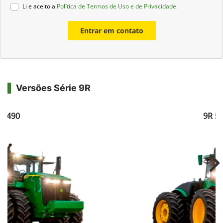
Li e aceito a
Política de Termos de Uso e de Privacidade.
Entrar em contato
Versões Série 9R
R 490
9R 5
Ne