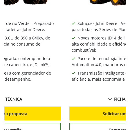
 Verde no Verde - Preparado
Soluções John Deere - Ver
lantadeiras John Deere;
para todas as Séries de Plant
 13.6L, de 390 a 640cv, de
Novos motores JD14 de 13.6
ciência no consumo de
alta confiabilidade e eficiên
combustível;
integrada, contemplando o
Pacote de tecnologia inte
 de cabeceira, e JDLink™;
Automation 4.0, manobras de 
te e18 com gerenciador de
Transmissão inteligente e
ia e desempenho.
eficiência, mais economia e 
HA TÉCNICA
FICHA T
r uma proposta
Solicitar uma
rar versão
Comparar 