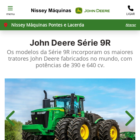
menu
LIGAR
Nissey Máquinas Pontes e Lacerda
Alterar
John Deere
Série 9R
Os modelos da Série 9R incorporam os maiores
tratores John Deere fabricados no mundo, com
potências de 390 e 640 cv.
Anterior
Próx