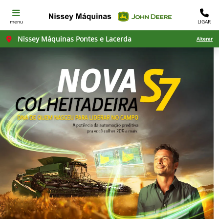
menu
LIGAR
Nissey Máquinas Pontes e Lacerda
Alterar
templates.template-01.components.carousel.texts.con
temp