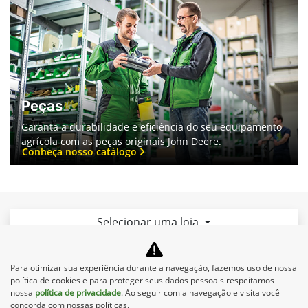
Equipamentos
Mapa do site
Política de privacidade
NISSEY MAQUINAS AGRÍCOLAS LTDA
CNPJ: 07.527.707/0002-80
Para otimizar sua experiência durante a navegação, fazemos uso de nossa
No trânsito, enxergar o outro salva
política de cookies e para proteger seus dados pessoais respeitamos
vidas.
nossa
política de privacidade
. Ao seguir com a navegação e visita você
concorda com nossas políticas.