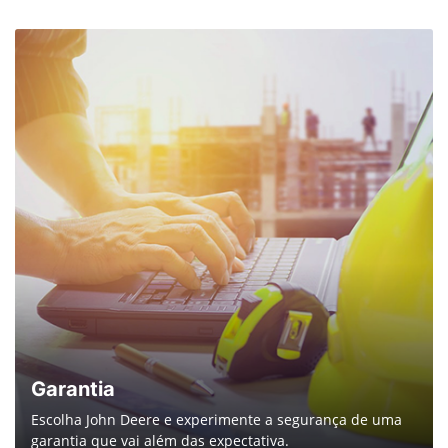
(69) 99988-3827
Centro de Soluções Conectadas
(69) 99276-8222
Supervisor de Pós-vendas
(65) 99977-8254
Suporte ao produto
(69) 99269-9414
Vendas Agricola - Jabes
(65) 99622-6276
Showroom
Segunda a sexta, das 7h30 às 11h30 | 13h30 às 17h30.
Sábado, das 7h30 às 11h30.
Mais informações sobre essa loja