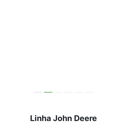
Consórcio John Deere
Descubra uma maneira acessível de potencializar sua
agricultura com o consórcio John Deere.
Saiba mais
Peças
Garanta a durabilidade e eficiência do seu equipamento
agrícola com as peças originais John Deere.
Conheça nosso catálogo