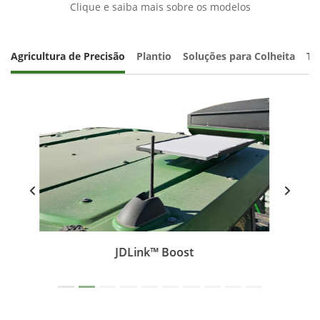
Selecionar uma loja
Nissey Máquinas Pontes e Lacerda
BR 174, Km 222, Sentido Porto - Esperidião
Pontes e Lacerda - Mato Grosso
Como chegar
Serviços
(69) 99601-9330
Peças
(69) 99991-1640
Experiência do Cliente