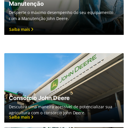
Preferência de contato:
Whatsapp
Telefone
Email
Li e aceito a
Política de Privacidade
e concordo em receber
comunicações da concessionária.
Entrar em contato