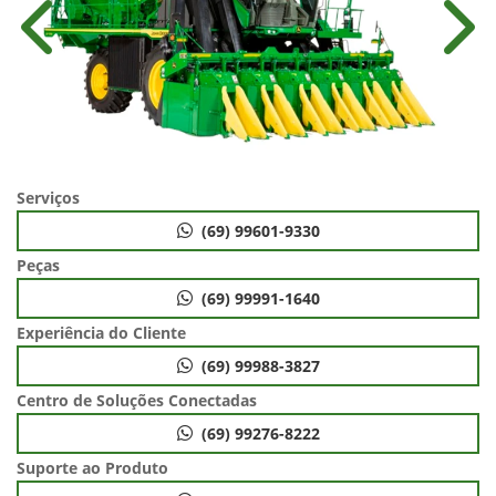
Anterior
Próx
Serviços
(69) 99601-9330
Peças
(69) 99991-1640
Experiência do Cliente
(69) 99988-3827
Centro de Soluções Conectadas
(69) 99276-8222
Suporte ao Produto