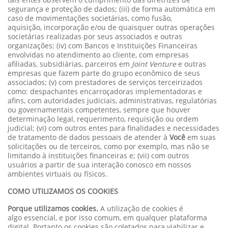
segurança e proteção de dados; (iii) de forma automática em
caso de movimentações societárias, como fusão,
aquisição, incorporação e/ou de quaisquer outras operações
societárias realizadas por seus associados e outras
organizações; (iv) com Bancos e Instituições Financeiras
envolvidas no atendimento ao cliente, com empresas
afiliadas, subsidiárias, parceiros em
Joint Venture
e outras
empresas que fazem parte do grupo econômico de seus
associados; (v) com prestadores de serviços terceirizados
como: despachantes encarroçadoras implementadoras e
afins, com autoridades judiciais, administrativas, regulatórias
ou governamentais competentes, sempre que houver
determinação legal, requerimento, requisição ou ordem
judicial; (vi) com outros entes para finalidades e necessidades
de tratamento de dados pessoais de atender à
Você
em suas
solicitações ou de terceiros, como por exemplo, mas não se
limitando à instituições financeiras e; (vii) com outros
usuários a partir de sua interação conosco em nossos
ambientes virtuais ou físicos.
COMO UTILIZAMOS OS COOKIES
Porque utilizamos cookies.
A utilização de cookies é
algo essencial, e por isso comum, em qualquer plataforma
digital. Portanto os cookies são coletados para viabilizar e