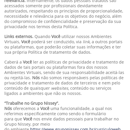
relevância.
Internamente, os dados pessoais tratados são
acessados somente por profissionais devidamente
autorizados, respeitando os princípios de proporcionalidade,
necessidade e relevância para os objetivos do negócio, além
do compromisso de confidencialidade e preservação da sua
privacidade nos termos desta Política.
Links externos.
Quando
Você
utilizar nossos Ambientes
Virtuais,
Você
poderá ser conduzido, via
link,
a outros portais
ou plataformas, que poderão coletar suas informações e ter
sua própria Política de tratamento de dados.
Caberá a
Você
ler as políticas de privacidade e tratamento de
dados de tais portais ou plataformas fora dos nossos
Ambientes Virtuais, sendo de sua responsabilidade aceitá-las
ou rejeitá-las.
Nós
não somos responsáveis pelas políticas de
privacidade e tratamento de dados de terceiros e nem pelo
conteúdo de quaisquer
websites,
conteúdo ou serviços
ligados a ambientes que não os nossos.
“Trabalhe no Grupo Nissey”.
Nós
oferecemos a
Você
uma funcionalidade, a qual nos
referimos especificamente como sendo o formulário
para que
Você
nos envie dados pessoais para trabalhar no
Grupo Nissey, por meio
do ambiente
https://www.gruponissey.com.br/curriculoweb
,