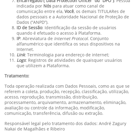
Encarregado (“Data Protection Officer” ou “DPO”)
: Pessoa
indicada por
Nós
para atuar como canal de
comunicação entre ela,
Você
, os demais TITULARes de
dados pessoais e a Autoridade Nacional de Proteção de
Dados (“ANPD”).
ID de Sessão
: Identificação da sessão de usuários
quando é efetuado o acesso à Plataforma.
IP
: Abreviatura de
Internet Protocol
. Conjunto
alfanumérico que identifica os seus dispositivos na
Internet.
Link
: Terminologia para endereço de internet;
Logs
: Registros de atividades de quaisquer usuários
que utilizem a Plataforma.
Tratamento:
Toda operação realizada com Dados Pessoais, como as que se
referem a coleta, produção, recepção, classificação, utilização,
acesso, reprodução, transmissão, distribuição,
processamento, arquivamento, armazenamento, eliminação,
avaliação ou controle da informação, modificação,
comunicação, transferência, difusão ou extração.
Responsável legal pelo tratamento dos dados: André Zagury
Nakai de Magalhães e Ribeiro