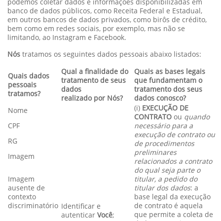
podemos coletar dados e informações disponibilizadas em
banco de dados públicos, como Receita Federal e Estadual,
em outros bancos de dados privados, como birôs de crédito,
bem como em redes sociais, por exemplo, mas não se
limitando, ao Instagram e Facebook.
Nós
tratamos os seguintes dados pessoais abaixo listados:
Qual a finalidade do
Quais as bases legais
Quais dados
tratamento de seus
que fundamentam o
pessoais
dados
tratamento dos seus
tratamos?
realizado por Nós?
dados conosco?
(i)
EXECUÇÃO DE
Nome
CONTRATO
ou
quando
CPF
necessário para a
execução de contrato ou
RG
de procedimentos
preliminares
Imagem
relacionados a contrato
do qual seja parte o
Imagem
titular, a pedido do
ausente de
titular dos dados
: a
contexto
base legal da execução
discriminatório
de contrato é aquela
Identificar e
que permite a coleta de
autenticar
Você
;