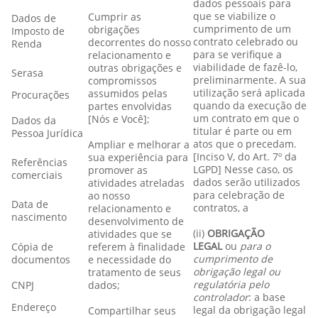
dados pessoais para
que se viabilize o
Cumprir as
Dados de
cumprimento de um
obrigações
Imposto de
contrato celebrado ou
decorrentes do nosso
Renda
para se verifique a
relacionamento e
viabilidade de fazê-lo,
outras obrigações e
Serasa
preliminarmente. A sua
compromissos
utilização será aplicada
assumidos pelas
Procurações
quando da execução de
partes envolvidas
um contrato em que o
[Nós e Você];
Dados da
titular é parte ou em
Pessoa Jurídica
atos que o precedam.
Ampliar e melhorar a
[Inciso V, do Art. 7º da
sua experiência para
Referências
LGPD] Nesse caso, os
promover as
comerciais
dados serão utilizados
atividades atreladas
para celebração de
ao nosso
Data de
contratos, a
relacionamento e
nascimento
desenvolvimento de
(ii)
OBRIGAÇÃO
atividades que se
LEGAL
ou
para o
Cópia de
referem à finalidade
cumprimento de
documentos
e necessidade do
obrigação legal ou
tratamento de seus
regulatória pelo
CNPJ
dados;
controlador
: a base
Endereço
legal da obrigação legal
Compartilhar seus