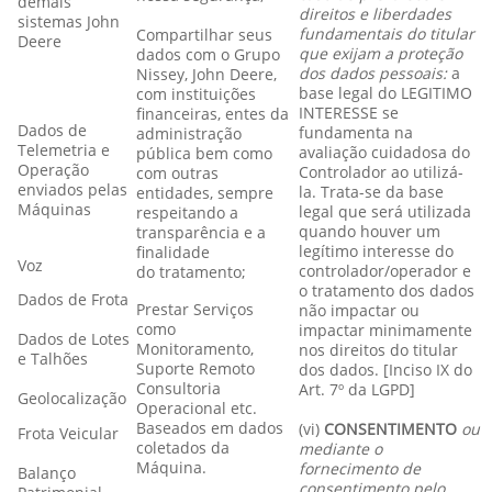
demais
direitos e liberdades
sistemas John
fundamentais do titular
Compartilhar seus
Deere
que exijam a proteção
dados com o Grupo
dos dados pessoais:
a
Nissey, John Deere,
base legal do LEGITIMO
com instituições
INTERESSE se
financeiras, entes da
Dados de
fundamenta na
administração
Telemetria e
avaliação cuidadosa do
pública bem como
Operação
Controlador ao utilizá-
com outras
enviados pelas
la. Trata-se da base
entidades, sempre
Máquinas
legal que será utilizada
respeitando a
quando houver um
transparência e a
legítimo interesse do
finalidade
Voz
controlador/operador e
do tratamento;
o tratamento dos dados
Dados de Frota
Prestar Serviços
não impactar ou
como
impactar minimamente
Dados de Lotes
Monitoramento,
nos direitos do titular
e Talhões
Suporte Remoto
dos dados. [Inciso IX do
Consultoria
Art. 7º da LGPD]
Geolocalização
Operacional etc.
Baseados em dados
(vi)
CONSENTIMENTO
ou
Frota Veicular
coletados da
mediante o
Máquina.
fornecimento de
Balanço
consentimento pelo