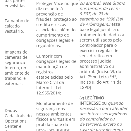
das partes
ou arbitral, esse último
Proteger Você no que
envolvidas
nos termos da Lei nº
diz respeito à
9.307, de 23 de
prevenção de
setembro de 1996 (Lei
fraudes, proteção ao
Tamanho de
de Arbitragem):
essa
crédito e riscos
calçado,
base legal justifica o
associados, além do
vestuário.
tratamento de dados a
cumprimento de
serem utilizados pelo
obrigações legais e
Controlador para o
regulatórias;
exercício regular de
Imagens de
seus direitos em
Cumprir com
câmeras de
processo judicial,
obrigações legais de
segurança
administrativo ou
manutenção de
interna, no
arbitral. [Inciso VI, do
registros
ambiente de
Art. 7º ou Letra "d",
estabelecidas pelo
trabalho, e
Inciso II, do Art. 11 da
Marco Civil da
externas.
LGPD]
Internet - Lei
12.965/2014;
(v)
LEGÍTIMO
INTERESSE
ou
quando
Monitoramento de
necessário para atender
segurança dos
Dados
aos interesses legítimos
nossos ambientes
Cadastrais do
do controlador ou
físicos e virtuais em
Operations
de terceiro, exceto no
prol da sua e da
Center e
caso de prevalecerem
nossa segurança;