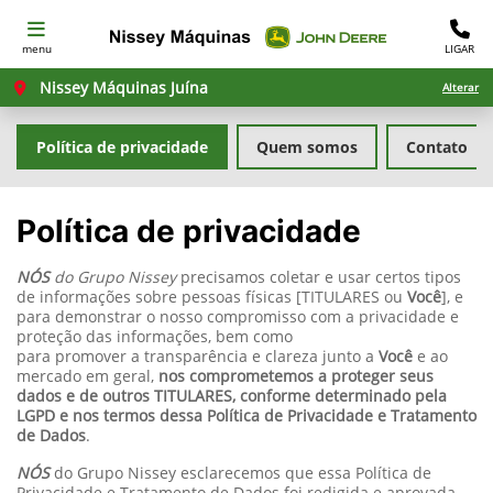
menu
LIGAR
Nissey Máquinas Juína
Alterar
Política de privacidade
Quem somos
Contato
Política de privacidade
NÓS
do Grupo Nissey
precisamos coletar e usar certos tipos
de informações sobre pessoas físicas [TITULARES ou
Você
], e
para demonstrar o nosso compromisso com a privacidade e
proteção das informações, bem como
para promover a transparência e clareza junto a
Você
e ao
mercado em geral,
nos comprometemos a proteger seus
dados e de outros TITULARES, conforme determinado pela
LGPD e nos termos dessa Política de Privacidade e Tratamento
de Dados
.
NÓS
do Grupo Nissey esclarecemos que essa Política de
Privacidade e Tratamento de Dados foi redigida e aprovada