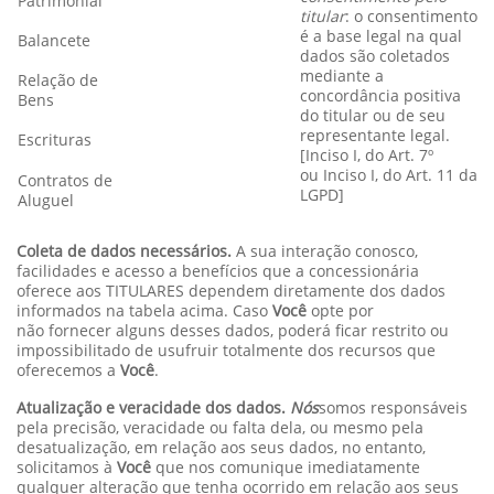
Patrimonial
titular
: o consentimento
é a base legal na qual
Balancete
dados são coletados
mediante a
Relação de
concordância positiva
Bens
do titular ou de seu
representante legal.
Escrituras
[Inciso I, do Art. 7º
ou Inciso I, do Art. 11 da
Contratos de
LGPD]
Aluguel
Coleta de dados necessários.
A sua interação conosco,
facilidades e acesso a benefícios que a concessionária
oferece aos TITULARES dependem diretamente dos dados
informados na tabela acima. Caso
Você
opte por
não fornecer alguns desses dados, poderá ficar restrito ou
impossibilitado de usufruir totalmente dos recursos que
oferecemos a
Você
.
Atualização e veracidade dos dados.
Nós
somos responsáveis
pela precisão, veracidade ou falta dela, ou mesmo pela
desatualização, em relação aos seus dados, no entanto,
solicitamos à
Você
que nos comunique imediatamente
qualquer alteração que tenha ocorrido em relação aos seus