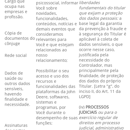
Cargo que
liberdades
psicossocial, informar
ocupa nas
fundamentais do titular
Você sobre
empresas e
que exijam a proteção
novidades,
profissão.
dos dados pessoais:
a
funcionalidades,
base legal da garantia
conteúdos, notícias e
da prevenção à fraude e
demais eventos que
Cópia de
à segurança do Titular é
consideramos
documentos do
aplicável à coleta de
relevantes para
cônjuge
dados sensíveis, o que
Você e que estejam
ocorre nesse caso,
relacionados ao
justificada pela
nosso
Rede social
necessidade do
relacionamento;
Controlador, mas
principalmente pela
Possibilitar o seu
Dados de
finalidade, de proteção
acesso e uso dos
saúde ou
dos dados do próprio
recursos e
outros dados
Titular. [Letra "g", do
funcionalidades das
sensíveis,
inciso II, do Art. 11 da
plataformas da John
havendo
LGPD]
Deere, softwares,
finalidade e
sistemas e
necessidade.
(iv)
PROCESSOS
programas, por
JUDICIAIS
ou para o
Você durante o
exercício regular de
desempenho de suas
direitos em processo
funções;
Assinaturas
judicial, administrativo