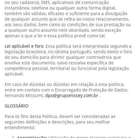
no seu cadastro), SMS, aplicativos de comunicação
instantânea, telefone ou qualquer outra forma digital,
também são válidas, eficazes e suficiente para a divulgação
de qualquer assunto que se refira ao nosso relacionamento,
aos seus dados, bem como às condições de sua prestação ou
a qualquer outro assunto nele abordado, sendo exceção
apenas o que a lei e essa política prevê como tal.
Lei aplicável e foro
. Essa política será interpretada segundo a
legislação brasileira, no idioma português, sendo eleito o foro
do seu domicílio para dirimir qualquer controvérsia que
envolva este documento, salvo ressalva específica de
competência pessoal, territorial ou funcional pela legislação
aplicável.
Em caso de dúvidas ou dúvidas em relação a esta política,
entre em contato com o Encarregado de Proteção de Dados:
Fernando Missumi,
dpo@gruponissey.com.br
.
GLOSSÁRIO
Para os fins desta Política, devem ser consideradas as
seguintes definições e descrições, para seu melhor
entendimento:
Anonimização:
Utilização de meios técnicos razoáveis e