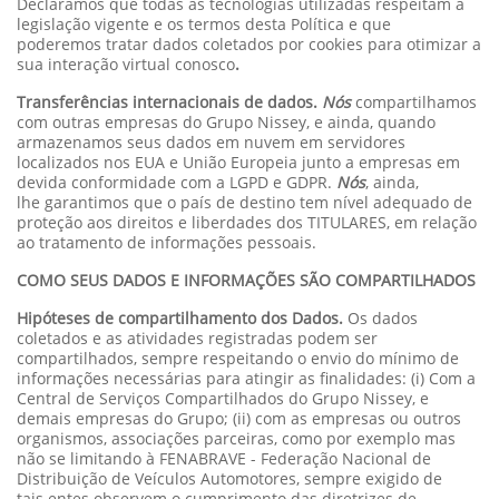
Declaramos que todas as tecnologias utilizadas respeitam a
legislação vigente e os termos desta Política e que
poderemos tratar dados coletados por cookies para otimizar a
sua interação virtual conosco
.
Transferências internacionais de dados.
Nós
compartilhamos
com outras empresas do Grupo Nissey, e ainda, quando
armazenamos seus dados em nuvem em servidores
localizados nos EUA e União Europeia junto a empresas em
devida conformidade com a LGPD e GDPR.
Nós
, ainda,
lhe garantimos que o país de destino tem nível adequado de
proteção aos direitos e liberdades dos TITULARES, em relação
ao tratamento de informações pessoais.
COMO SEUS DADOS E INFORMAÇÕES SÃO COMPARTILHADOS
Hipóteses de compartilhamento dos Dados.
Os dados
coletados e as atividades registradas podem ser
compartilhados, sempre respeitando o envio do mínimo de
informações necessárias para atingir as finalidades: (i) Com a
Central de Serviços Compartilhados do Grupo Nissey, e
demais empresas do Grupo; (ii) com as empresas ou outros
organismos, associações parceiras, como por exemplo mas
não se limitando à FENABRAVE - Federação Nacional de
Distribuição de Veículos Automotores, sempre exigido de
tais entes observem o cumprimento das diretrizes de