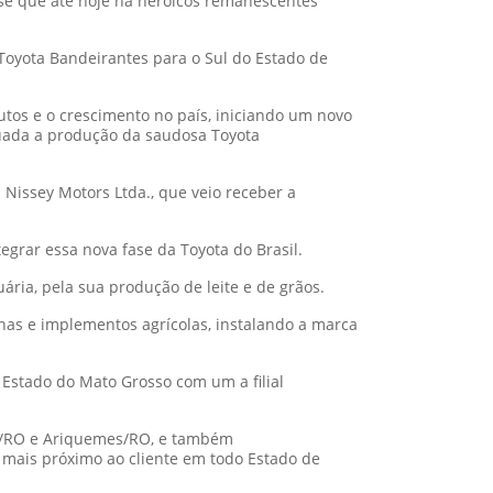
se que até hoje há heroicos remanescentes
 Toyota Bandeirantes para o Sul do Estado de
tos e o crescimento no país, iniciando um novo
nuada a produção da saudosa Toyota
a Nissey Motors Ltda., que veio receber a
grar essa nova fase da Toyota do Brasil.
uária, pela sua produção de leite e de grãos.
as e implementos agrícolas, instalando a marca
Estado do Mato Grosso com um a filial
ná/RO e Ariquemes/RO, e também
 mais próximo ao cliente em todo Estado de