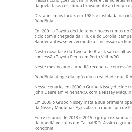
Nessas condições os caminhões e camionetes era
daquela fase, resistindo bravamente ao tempo e
Dez anos mais tarde, em 1989, é instalada na cid
Rondônia.
Em 2001 a Toyota decide tomar novos rumos no B
ciclo com a chegada da Hilux e do Corolla, cam
Bandeirantes, se encerrando a concessão da lend
Nesta nova fase da Toyota do Brasil, são os filho
concessão Toyota Plena em Porto Velho/RO.
Neste mesmo ano a Apediá recebeu a concessão To
Rondônia atinge dia após dia a realidade que Ribe
Nesse cenário, em 2006 o Grupo Nissey decide t
John Deere em Vilhena/RO, com a Nissey Máquina
Em 2009 o Grupo Nissey instala sua primeira ope
da Nissey Máquinas Agrícolas no município de P
Entre os anos de 2013 e 2015 o grupo expandiu 
da Apediá Veículos em Cacoal/RO. Assim o grupo
Rondônia.