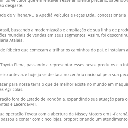
m os veículos que enfrentavam esse ambiente precário, sabendo-
 ao desgaste.
ade de Vilhena/RO a Apediá Veículos e Peças Ltda., concessionária
rasil, buscando a modernização e ampliação de sua linha de produ
peões mundiais de vendas em seus segmentos. Assim, foi desconti
ária Atalaia.
s de Ribeiro que começam a trilhar os caminhos do pai, e instalam 
yota Plena, passando a representar esses novos produtos e a inte
iro antevia, e hoje já se destaca no cenário nacional pela sua pec
razer para nossa terra o que de melhor existe no mundo em máquin
s Agrícolas.
ração fora do Estado de Rondônia, expandindo sua atuação para o 
ontes e Lacerda/MT.
sua operação Toyota com a abertura da Nissey Motors em Ji-Para
 passou a contar com cinco lojas, proporcionando um atendimento