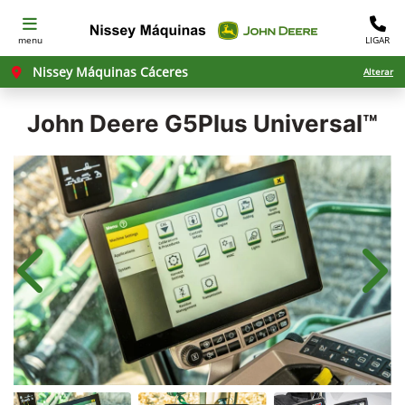
menu
LIGAR
Nissey Máquinas Cáceres
Alterar
John Deere
G5Plus Universal™
Anterior
Próx