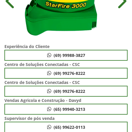
Anterior
Próx
Experiência do Cliente
(69) 99988-3827
Centro de Soluções Conectadas - CSC
(69) 99276-8222
Centro de Soluções Conectadas - CSC
(69) 99276-8222
Vendas Agricola e Construção - Davyd
(65) 99940-3213
Supervisor de pós venda
(65) 99622-0113