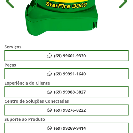
Anterior
Próx
Serviços
(69) 99601-9330
Peças
(69) 99991-1640
Experiência do Cliente
(69) 99988-3827
Centro de Soluções Conectadas
(69) 99276-8222
Suporte ao Produto
(69) 99269-9414