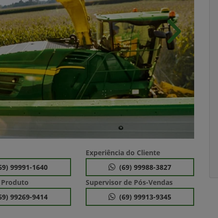
Próximo
Experiência do Cliente
69) 99991-1640
(69) 99988-3827
 Produto
Supervisor de Pós-Vendas
69) 99269-9414
(69) 99913-9345