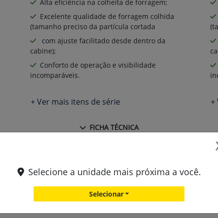
Alta eficiência na colheita de forragem;
Excelente qualidade de forragem colhida
(tamanho preciso da partícula cortada
(t
com ajuste facilitado desde dentro da
cabine);
ca
Conforto de operação e visibilidade
incomparáveis.
in
+ Ver mais itens de série
+ 
FICHA TÉCNICA
Solicitar uma proposta
Selecione a unidade mais próxima a você.
Comparar versão
Selecionar