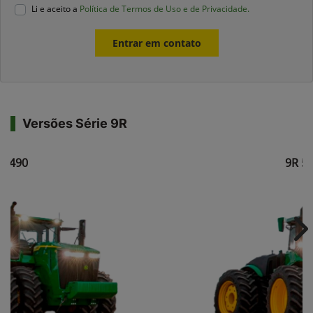
Li e aceito a
Política de Termos de Uso e de Privacidade.
Entrar em contato
Versões Série 9R
R 490
9R 5
Ne