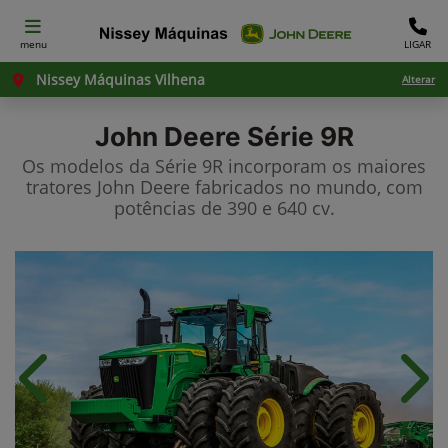
menu
LIGAR
Nissey Máquinas Vilhena
Alterar
John Deere
Série 9R
Os modelos da Série 9R incorporam os maiores
tratores John Deere fabricados no mundo, com
potências de 390 e 640 cv.
Anterior
Próx