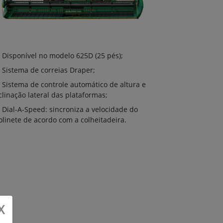
Disponível
Disponível no modelo 625D (25 pés);
(18 pés), 620F
Sistema de correias Draper;
pés), 630F (30
Sistema de controle automático de altura e
Sistema de
clinação lateral das plataformas;
inclinação lat
Dial-A-Speed: sincroniza a velocidade do
HydraFlex™
linete de acordo com a colheitadeira.
corte em relaç
Dial-A-Spe
molinete de a
X