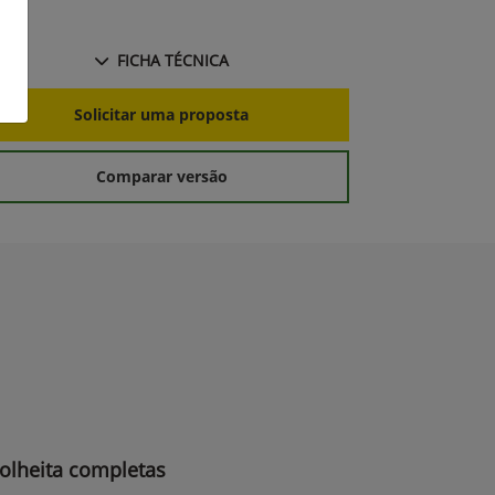
FICHA TÉCNICA
S
Solicitar uma proposta
Comparar versão
olheita completas