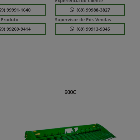
Experiência do Cliente
69) 99991-1640
(69) 99988-3827
 Produto
Supervisor de Pós-Vendas
69) 99269-9414
(69) 99913-9345
600C