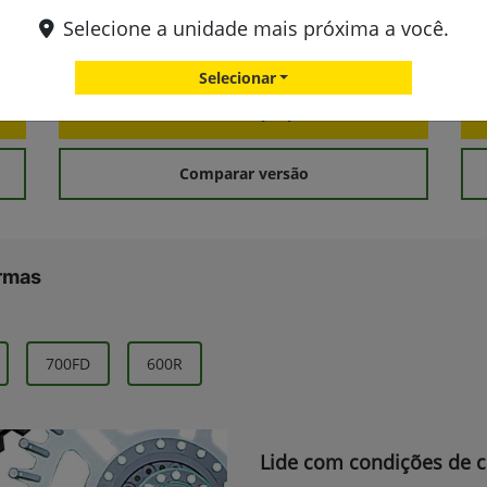
Selecione a unidade mais próxima a você.
FICHA TÉCNICA
Selecionar
Solicitar uma proposta
Comparar versão
ormas
700FD
600R
Lide com condições de c