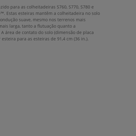
zido para as colheitadeiras S760, S770, S780 e
™. Estas esteiras mantêm a colheitadeira no solo
ondução suave, mesmo nos terrenos mais
is larga, tanto a flutuação quanto a
A área de contato do solo (dimensão de placa
r esteira para as esteiras de 91,4 cm (36 in.).