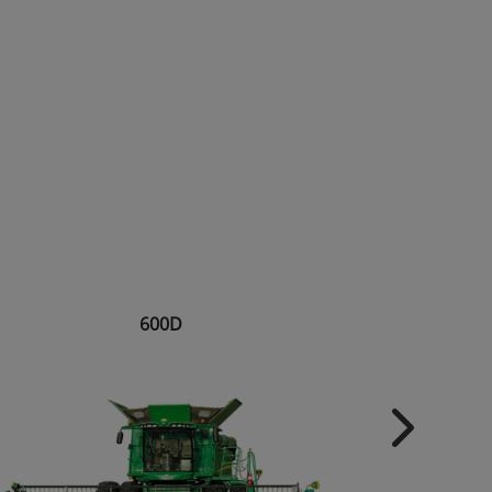
600D
Next