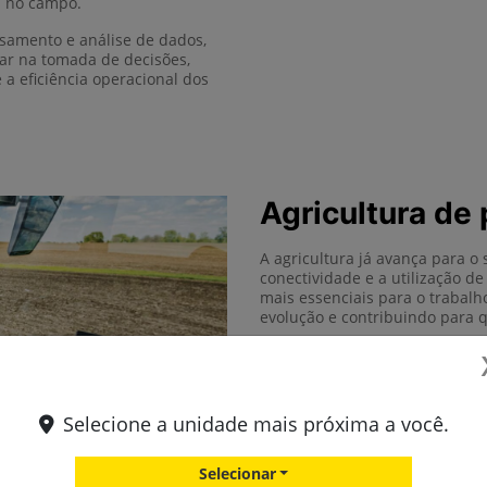
s no campo.
samento e análise de dados,
ar na tomada de decisões,
a eficiência operacional dos
Agricultura de 
A agricultura já avança para o 
conectividade e a utilização de
mais essenciais para o traba
evolução e contribuindo para 
Selecione a unidade mais próxima a você.
Selecionar