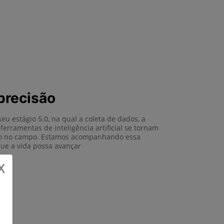
precisão
seu estágio 5.0, na qual a coleta de dados, a
 ferramentas de inteligência artificial se tornam
lho no campo. Estamos acompanhando essa
que a vida possa avançar
X