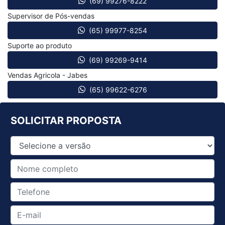
(69) 99276-8222
Supervisor de Pós-vendas
(65) 99977-8254
Suporte ao produto
(69) 99269-9414
Vendas Agricola - Jabes
(65) 99622-6276
SOLICITAR PROPOSTA