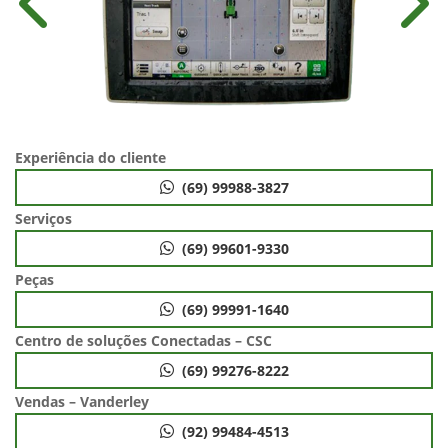
Anterior
Próx
Experiência do cliente
(69) 99988-3827
Serviços
(69) 99601-9330
Peças
(69) 99991-1640
Centro de soluções Conectadas – CSC
(69) 99276-8222
Vendas – Vanderley
(92) 99484-4513