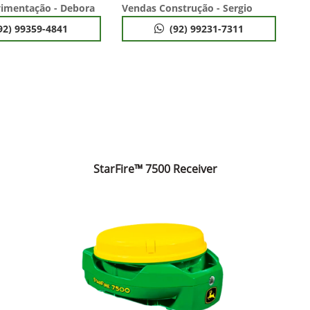
imentação - Debora
Vendas Construção - Sergio
92) 99359-4841
(92) 99231-7311
StarFire™ 7500 Receiver