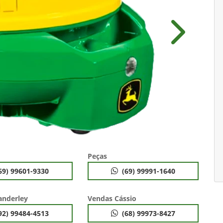
Próximo
Peças
69) 99601-9330
(69) 99991-1640
anderley
Vendas Cássio
92) 99484-4513
(68) 99973-8427