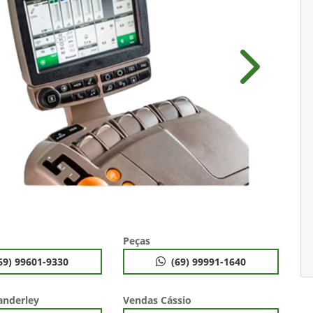
Próximo
Peças
69) 99601-9330
(69) 99991-1640
anderley
Vendas Cássio