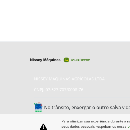
NISSEY MAQUINAS AGRÍCOLAS LTDA
CNPJ: 07.527.707/0008-76
No trânsito, enxergar o outro salva vid
Para otimizar sua experiência durante a n
seus dados pessoais respeitamos nossa
p