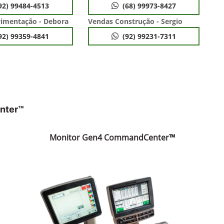
92) 99484-4513
(68) 99973-8427
imentação - Debora
Vendas Construção - Sergio
92) 99359-4841
(92) 99231-7311
nter™
Monitor Gen4 CommandCenter™