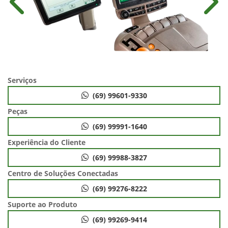
Anterior
Próx
Serviços
(69) 99601-9330
Peças
(69) 99991-1640
Experiência do Cliente
(69) 99988-3827
Centro de Soluções Conectadas
(69) 99276-8222
Suporte ao Produto
(69) 99269-9414