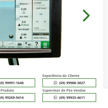
Próximo
Experiência do Cliente
69) 99991-1640
(69) 99988-3827
 Produto
Supervisor de Pós-Vendas
69) 99269-9414
(69) 99933-4611